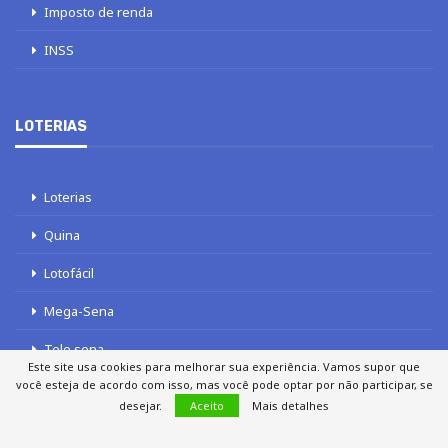
Imposto de renda
INSS
LOTERIAS
Loterias
Quina
Lotofácil
Mega-Sena
Tele sena
Este site usa cookies para melhorar sua experiência. Vamos supor que
você esteja de acordo com isso, mas você pode optar por não participar, se
desejar.
Aceito
Mais detalhes