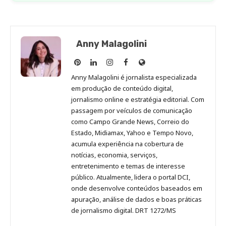
Anny Malagolini
Anny
Anny
Anny
Anny
Site
Malagolini
Malagolini
Malagolini
Malagolini
de
Anny Malagolini é jornalista especializada
no
no
no
no
Anny
em produção de conteúdo digital,
Pinterest
LinkedIn
Instagram
Facebook
Malagolini
jornalismo online e estratégia editorial. Com
passagem por veículos de comunicação
como Campo Grande News, Correio do
Estado, Midiamax, Yahoo e Tempo Novo,
acumula experiência na cobertura de
notícias, economia, serviços,
entretenimento e temas de interesse
público. Atualmente, lidera o portal DCI,
onde desenvolve conteúdos baseados em
apuração, análise de dados e boas práticas
de jornalismo digital. DRT 1272/MS