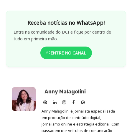
Receba notícias no WhatsApp!
Entre na comunidade do DCI e fique por dentro de
tudo em primeira mão.
ENTRE NO CANAL
Anny Malagolini
Anny
Anny
Anny
Anny
Site
Malagolini
Malagolini
Malagolini
Malagolini
de
Anny Malagolini é jornalista especializada
no
no
no
no
Anny
em produção de conteúdo digital,
Pinterest
LinkedIn
Instagram
Facebook
Malagolini
jornalismo online e estratégia editorial. Com
passagem por veículos de comunicação