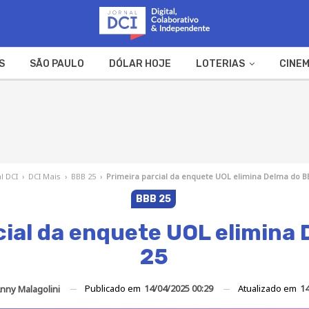
S
SÃO PAULO
DÓLAR HOJE
LOTERIAS
CINEM
A FAZENDA
WEB STORIES
l DCI
›
DCI Mais
›
BBB 25
›
Primeira parcial da enquete UOL elimina Delma do B
BBB 25
cial da enquete UOL elimina
25
Publicado em
14/04/2025 00:29
Atualizado em
14
nny Malagolini