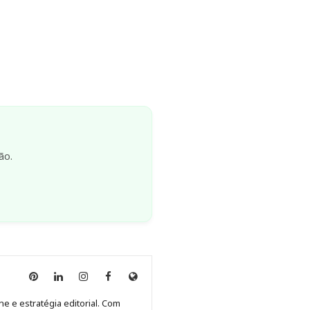
ão.
Anny
Anny
Anny
Anny
Site
Malagolini
Malagolini
Malagolini
Malagolini
de
ne e estratégia editorial. Com