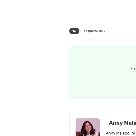
enquete UOL
En
Anny Mala
Anny Malagolini 