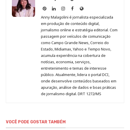
Anny
Anny
Anny
Anny
Site
Malagolini
Malagolini
Malagolini
Malagolini
de
Anny Malagolini é jornalista especializada
no
no
no
no
Anny
em produção de conteúdo digital,
Pinterest
LinkedIn
Instagram
Facebook
Malagolini
jornalismo online e estratégia editorial. Com
passagem por veículos de comunicação
como Campo Grande News, Correio do
Estado, Midiamax, Yahoo e Tempo Novo,
acumula experiência na cobertura de
notícias, economia, serviços,
entretenimento e temas de interesse
público. Atualmente, lidera o portal DCI,
onde desenvolve conteúdos baseados em
apuração, análise de dados e boas práticas
de jornalismo digital. DRT 1272/MS
VOCÊ PODE GOSTAR TAMBÉM