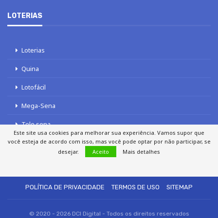
LOTERIAS
Loterias
Quina
Lotofácil
Mega-Sena
Tele sena
Este site usa cookies para melhorar sua experiência. Vamos supor que
você esteja de acordo com isso, mas você pode optar por não participar, se
desejar.
Aceito
Mais detalhes
SOBRE NÓS
AUTORES
FALE COM O JORNAL DCI
POLÍTICA DE PRIVACIDADE
TERMOS DE USO
SITEMAP
© 2020 - 2026 DCI Digital - Todos os direitos reservados