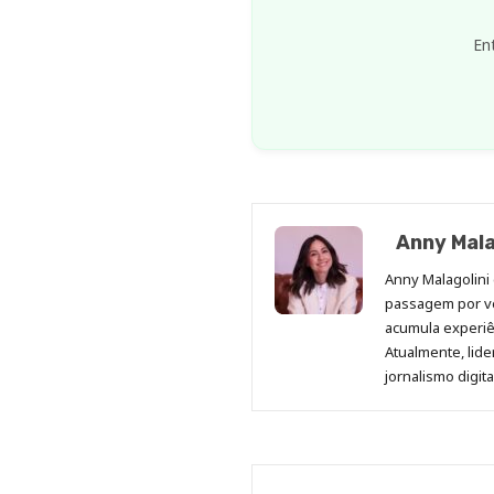
En
Anny Mala
Anny Malagolini 
passagem por v
acumula experiên
Atualmente, lid
jornalismo digit