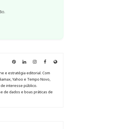
ão.
Anny
Anny
Anny
Anny
Site
Malagolini
Malagolini
Malagolini
Malagolini
de
ne e estratégia editorial. Com
no
no
no
no
Anny
diamax, Yahoo e Tempo Novo,
Pinterest
LinkedIn
Instagram
Facebook
Malagolini
de interesse público.
se de dados e boas práticas de