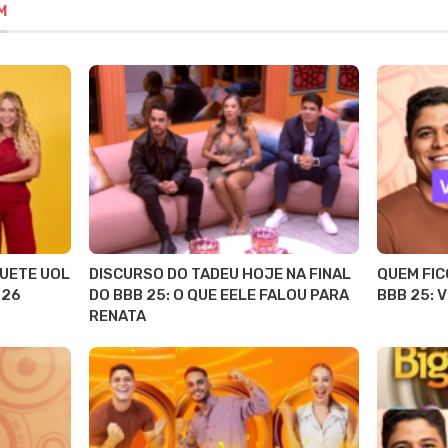
M
QUETE UOL
DISCURSO DO TADEU HOJE NA FINAL
QUEM FIC
 26
DO BBB 25: O QUE EELE FALOU PARA
BBB 25: V
RENATA