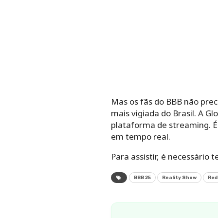
Mas os fãs do BBB não prec
mais vigiada do Brasil. A G
plataforma de streaming. É
em tempo real.
Para assistir, é necessário 
BBB 25
Reality Show
Red