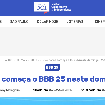
S
SÃO PAULO
DÓLAR HOJE
LOTERIAS
CINEM
A FAZENDA
WEB STORIES
Jornal DCI
›
DCI Mais
›
BBB 25
›
Que horas começa o BBB 25 neste domingo (2/2)
BBB 25
 começa o BBB 25 neste dom
Publicado em
02/02/2025 21:13
Atualizado em
02
nny Malagolini