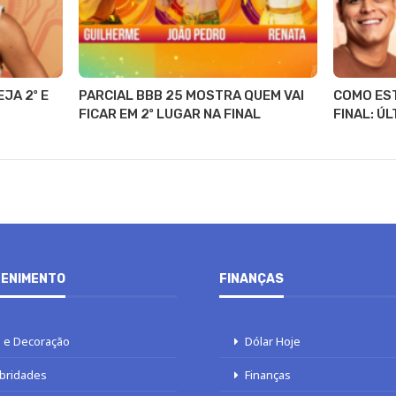
JA 2º E
PARCIAL BBB 25 MOSTRA QUEM VAI
COMO EST
FICAR EM 2º LUGAR NA FINAL
FINAL: Ú
ENIMENTO
FINANÇAS
 e Decoração
Dólar Hoje
bridades
Finanças