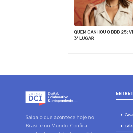
QUEM GANHOU O BBB 25: VE
3º LUGAR
ENTRET
Casa
Saiba o que acontece hoje no
Brasil e no Mundo. Confira
Cele