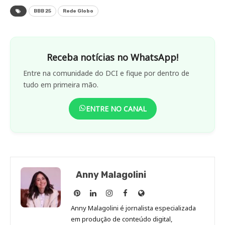
BBB 25
Rede Globo
Receba notícias no WhatsApp!
Entre na comunidade do DCI e fique por dentro de
tudo em primeira mão.
ENTRE NO CANAL
Anny Malagolini
Anny
Anny
Anny
Anny
Site
Malagolini
Malagolini
Malagolini
Malagolini
de
Anny Malagolini é jornalista especializada
no
no
no
no
Anny
em produção de conteúdo digital,