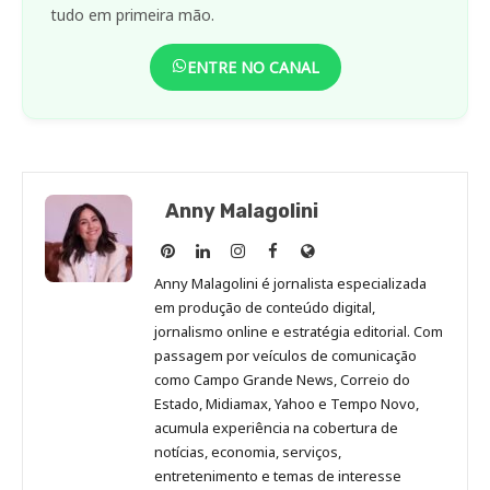
tudo em primeira mão.
ENTRE NO CANAL
Anny Malagolini
Anny
Anny
Anny
Anny
Site
Malagolini
Malagolini
Malagolini
Malagolini
de
Anny Malagolini é jornalista especializada
no
no
no
no
Anny
em produção de conteúdo digital,
Pinterest
LinkedIn
Instagram
Facebook
Malagolini
jornalismo online e estratégia editorial. Com
passagem por veículos de comunicação
como Campo Grande News, Correio do
Estado, Midiamax, Yahoo e Tempo Novo,
acumula experiência na cobertura de
notícias, economia, serviços,
entretenimento e temas de interesse