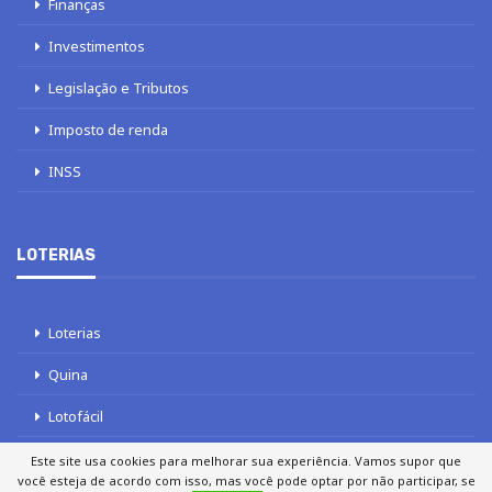
Finanças
Investimentos
Legislação e Tributos
Imposto de renda
INSS
LOTERIAS
Loterias
Quina
Lotofácil
Mega-Sena
Este site usa cookies para melhorar sua experiência. Vamos supor que
você esteja de acordo com isso, mas você pode optar por não participar, se