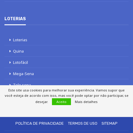
LOTERIAS
Loterias
Quina
Lotofácil
Mega-Sena
Tele sena
Este site usa cookies para melhorar sua experiência. Vamos supor que
você esteja de acordo com isso, mas você pode optar por não participar, se
desejar.
Aceito
Mais detalhes
SOBRE NÓS
AUTORES
FALE COM O JORNAL DCI
POLÍTICA DE PRIVACIDADE
TERMOS DE USO
SITEMAP