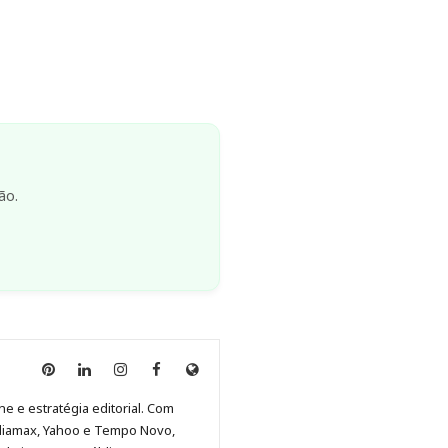
ão.
Anny
Anny
Anny
Anny
Site
Malagolini
Malagolini
Malagolini
Malagolini
de
ne e estratégia editorial. Com
no
no
no
no
Anny
diamax, Yahoo e Tempo Novo,
Pinterest
LinkedIn
Instagram
Facebook
Malagolini