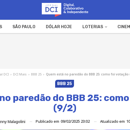
S
SÃO PAULO
DÓLAR HOJE
LOTERIAS
CINEM
A FAZENDA
WEB STORIES
al DCI
›
DCI Mais
›
BBB 25
›
Quem está no paredão do BBB 25: como foi votação (
BBB 25
no paredão do BBB 25: como 
(9/2)
Publicado em
09/02/2025 23:02
Atualizado em
10
nny Malagolini