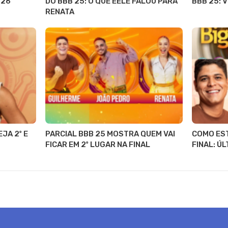
 26
DO BBB 25: O QUE EELE FALOU PARA
BBB 25: V
RENATA
JA 2º E
PARCIAL BBB 25 MOSTRA QUEM VAI
COMO EST
FICAR EM 2º LUGAR NA FINAL
FINAL: Ú