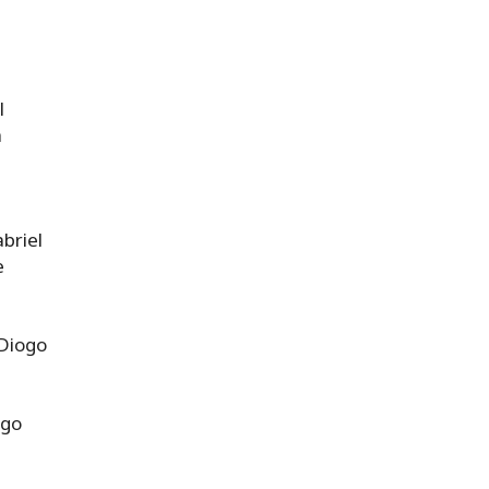
l
a
briel
e
 Diogo
ogo