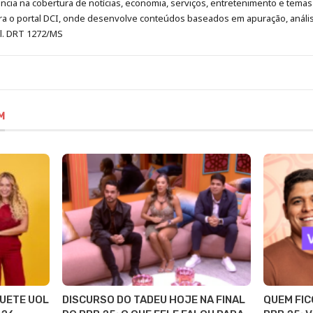
cia na cobertura de notícias, economia, serviços, entretenimento e temas 
era o portal DCI, onde desenvolve conteúdos baseados em apuração, análi
al. DRT 1272/MS
M
QUETE UOL
DISCURSO DO TADEU HOJE NA FINAL
QUEM FIC