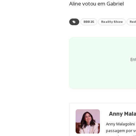
Aline votou em Gabriel
BBB 25
Reality Show
Red
En
Anny Mala
Anny Malagolini 
passagem por v