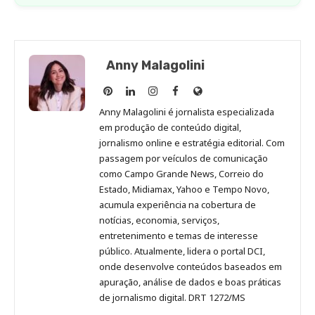
Anny Malagolini
Anny
Anny
Anny
Anny
Site
Malagolini
Malagolini
Malagolini
Malagolini
de
Anny Malagolini é jornalista especializada
no
no
no
no
Anny
em produção de conteúdo digital,
Pinterest
LinkedIn
Instagram
Facebook
Malagolini
jornalismo online e estratégia editorial. Com
passagem por veículos de comunicação
como Campo Grande News, Correio do
Estado, Midiamax, Yahoo e Tempo Novo,
acumula experiência na cobertura de
notícias, economia, serviços,
entretenimento e temas de interesse
público. Atualmente, lidera o portal DCI,
onde desenvolve conteúdos baseados em
apuração, análise de dados e boas práticas
de jornalismo digital. DRT 1272/MS