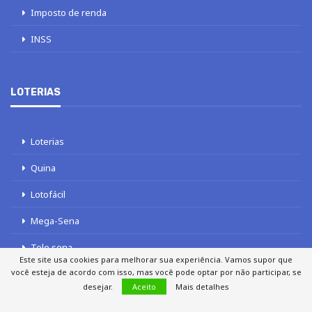
Imposto de renda
INSS
LOTERIAS
Loterias
Quina
Lotofácil
Mega-Sena
Tele sena
Este site usa cookies para melhorar sua experiência. Vamos supor que
você esteja de acordo com isso, mas você pode optar por não participar, se
desejar.
Aceito
Mais detalhes