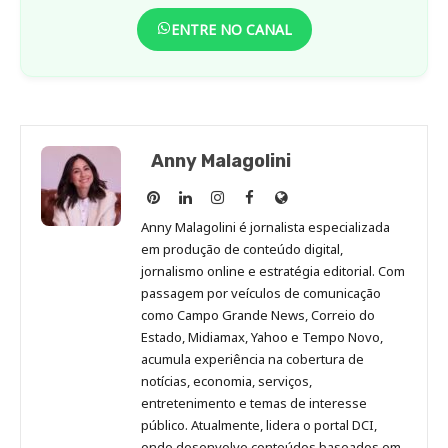
ENTRE NO CANAL
Anny Malagolini
Anny
Anny
Anny
Anny
Site
Malagolini
Malagolini
Malagolini
Malagolini
de
Anny Malagolini é jornalista especializada
no
no
no
no
Anny
em produção de conteúdo digital,
Pinterest
LinkedIn
Instagram
Facebook
Malagolini
jornalismo online e estratégia editorial. Com
passagem por veículos de comunicação
como Campo Grande News, Correio do
Estado, Midiamax, Yahoo e Tempo Novo,
acumula experiência na cobertura de
notícias, economia, serviços,
entretenimento e temas de interesse
público. Atualmente, lidera o portal DCI,
onde desenvolve conteúdos baseados em