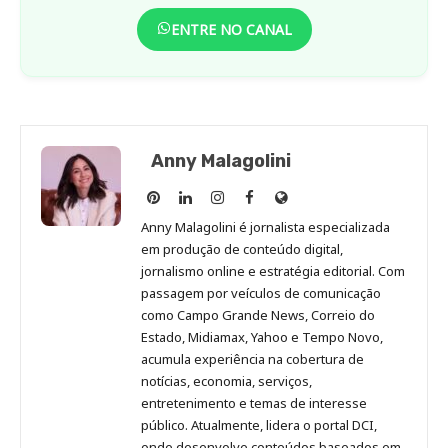
ENTRE NO CANAL
Anny Malagolini
Anny
Anny
Anny
Anny
Site
Malagolini
Malagolini
Malagolini
Malagolini
de
Anny Malagolini é jornalista especializada
no
no
no
no
Anny
em produção de conteúdo digital,
Pinterest
LinkedIn
Instagram
Facebook
Malagolini
jornalismo online e estratégia editorial. Com
passagem por veículos de comunicação
como Campo Grande News, Correio do
Estado, Midiamax, Yahoo e Tempo Novo,
acumula experiência na cobertura de
notícias, economia, serviços,
entretenimento e temas de interesse
público. Atualmente, lidera o portal DCI,
onde desenvolve conteúdos baseados em