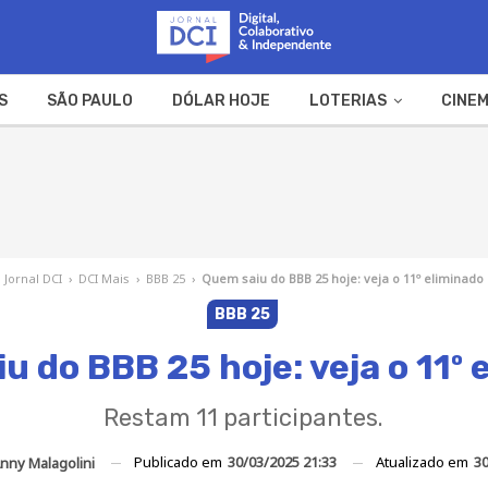
S
SÃO PAULO
DÓLAR HOJE
LOTERIAS
CINEM
A FAZENDA
WEB STORIES
Jornal DCI
›
DCI Mais
›
BBB 25
›
Quem saiu do BBB 25 hoje: veja o 11º eliminado
BBB 25
u do BBB 25 hoje: veja o 11º 
Restam 11 participantes.
Publicado em
30/03/2025 21:33
Atualizado em
30
nny Malagolini