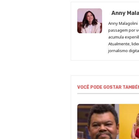
Anny Mala
Anny Malagolini 
passagem por v
acumula experiên
Atualmente, lid
jornalismo digit
VOCÊ PODE GOSTAR TAMBÉ