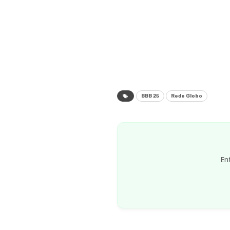
BBB 25
Rede Globo
En