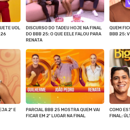
QUETE UOL
DISCURSO DO TADEU HOJE NA FINAL
QUEM FIC
 26
DO BBB 25: O QUE EELE FALOU PARA
BBB 25: V
RENATA
JA 2º E
PARCIAL BBB 25 MOSTRA QUEM VAI
COMO EST
FICAR EM 2º LUGAR NA FINAL
FINAL: Ú