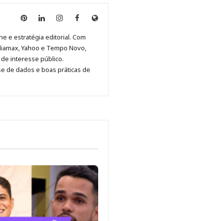
Anny
Anny
Anny
Anny
Site
Malagolini
Malagolini
Malagolini
Malagolini
de
ne e estratégia editorial. Com
no
no
no
no
Anny
diamax, Yahoo e Tempo Novo,
Pinterest
LinkedIn
Instagram
Facebook
Malagolini
de interesse público.
se de dados e boas práticas de