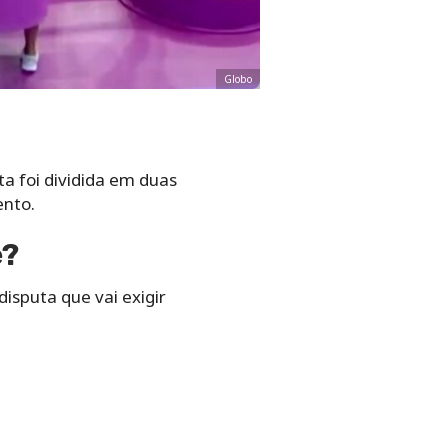
Globo
ta foi dividida em duas
ento.
e?
isputa que vai exigir