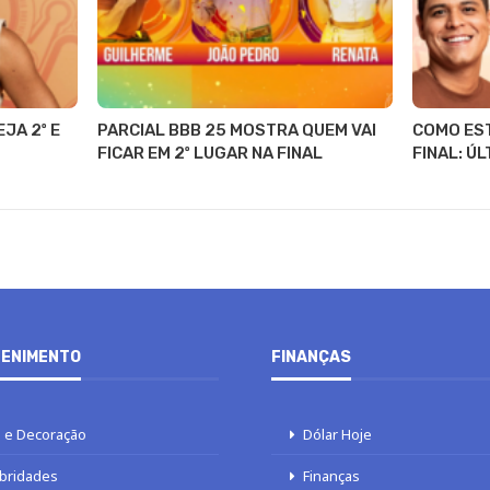
JA 2º E
PARCIAL BBB 25 MOSTRA QUEM VAI
COMO EST
FICAR EM 2º LUGAR NA FINAL
FINAL: Ú
ENIMENTO
FINANÇAS
 e Decoração
Dólar Hoje
bridades
Finanças