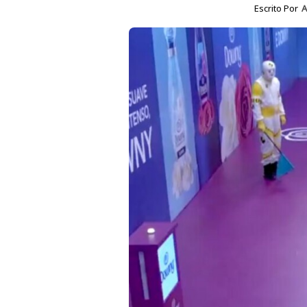
Escrito Por
A