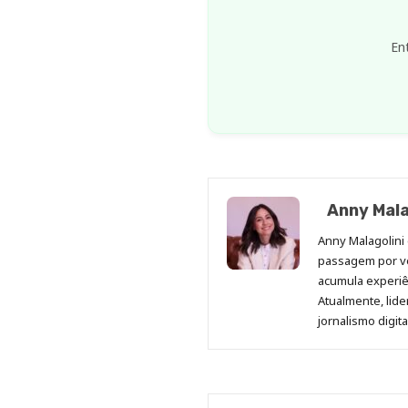
En
Anny Mala
Anny Malagolini 
passagem por v
acumula experiên
Atualmente, lid
jornalismo digit