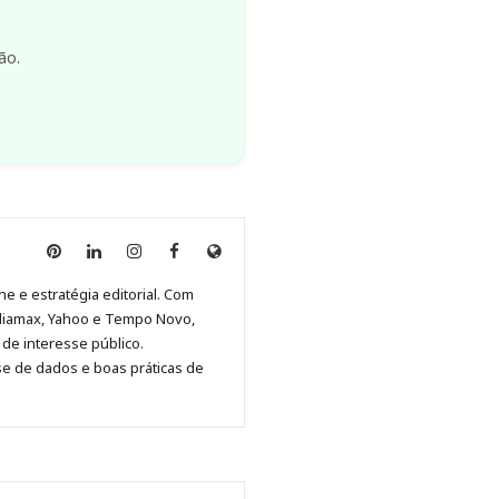
ão.
Anny
Anny
Anny
Anny
Site
Malagolini
Malagolini
Malagolini
Malagolini
de
ne e estratégia editorial. Com
no
no
no
no
Anny
diamax, Yahoo e Tempo Novo,
Pinterest
LinkedIn
Instagram
Facebook
Malagolini
de interesse público.
se de dados e boas práticas de