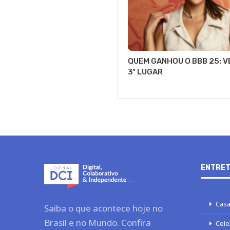
QUEM GANHOU O BBB 25: VE
3º LUGAR
ENTRET
Casa
Saiba o que acontece hoje no
Brasil e no Mundo. Confira
Cele