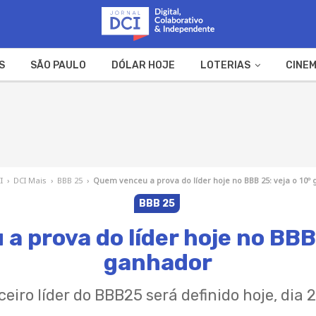
S
SÃO PAULO
DÓLAR HOJE
LOTERIAS
CINEM
A FAZENDA
WEB STORIES
I
›
DCI Mais
›
BBB 25
›
Quem venceu a prova do líder hoje no BBB 25: veja o 10º
BBB 25
 prova do líder hoje no BBB 
ganhador
eiro líder do BBB25 será definido hoje, dia