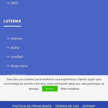
INSS
LOTERIAS
Loterias
Quina
Lotofácil
Mega-Sena
Tele sena
Este site usa cookies para melhorar sua experiência. Vamos supor que
você esteja de acordo com isso, mas você pode optar por não participar, se
desejar.
Aceito
Mais detalhes
SOBRE NÓS
AUTORES
FALE COM O JORNAL DCI
POLÍTICA DE PRIVACIDADE
TERMOS DE USO
SITEMAP