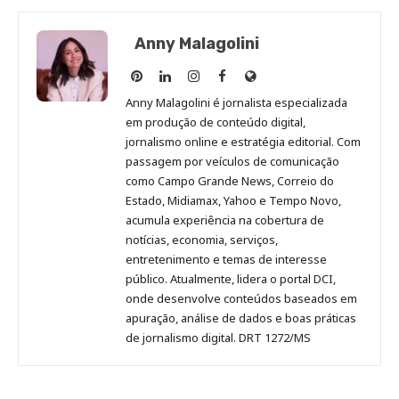
Anny Malagolini
Anny
Anny
Anny
Anny
Site
Malagolini
Malagolini
Malagolini
Malagolini
de
Anny Malagolini é jornalista especializada
no
no
no
no
Anny
em produção de conteúdo digital,
Pinterest
LinkedIn
Instagram
Facebook
Malagolini
jornalismo online e estratégia editorial. Com
passagem por veículos de comunicação
como Campo Grande News, Correio do
Estado, Midiamax, Yahoo e Tempo Novo,
acumula experiência na cobertura de
notícias, economia, serviços,
entretenimento e temas de interesse
público. Atualmente, lidera o portal DCI,
onde desenvolve conteúdos baseados em
apuração, análise de dados e boas práticas
de jornalismo digital. DRT 1272/MS