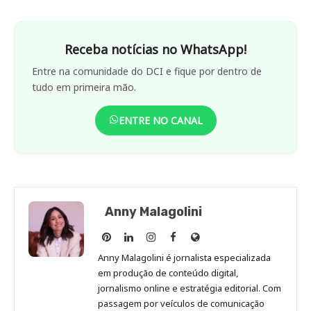
Receba notícias no WhatsApp!
Entre na comunidade do DCI e fique por dentro de
tudo em primeira mão.
ENTRE NO CANAL
Anny Malagolini
Anny
Anny
Anny
Anny
Site
Malagolini
Malagolini
Malagolini
Malagolini
de
Anny Malagolini é jornalista especializada
no
no
no
no
Anny
em produção de conteúdo digital,
Pinterest
LinkedIn
Instagram
Facebook
Malagolini
jornalismo online e estratégia editorial. Com
passagem por veículos de comunicação