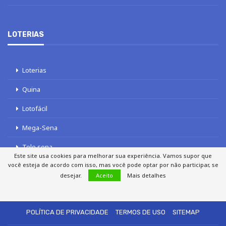
LOTERIAS
Loterias
Quina
Lotofácil
Mega-Sena
Tele sena
Este site usa cookies para melhorar sua experiência. Vamos supor que
você esteja de acordo com isso, mas você pode optar por não participar, se
desejar.
Aceito
Mais detalhes
SOBRE NÓS
AUTORES
FALE COM O JORNAL DCI
POLÍTICA DE PRIVACIDADE
TERMOS DE USO
SITEMAP