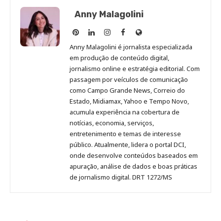
Anny Malagolini
Anny
Anny
Anny
Anny
Site
Malagolini
Malagolini
Malagolini
Malagolini
de
Anny Malagolini é jornalista especializada
no
no
no
no
Anny
em produção de conteúdo digital,
Pinterest
LinkedIn
Instagram
Facebook
Malagolini
jornalismo online e estratégia editorial. Com
passagem por veículos de comunicação
como Campo Grande News, Correio do
Estado, Midiamax, Yahoo e Tempo Novo,
acumula experiência na cobertura de
notícias, economia, serviços,
entretenimento e temas de interesse
público. Atualmente, lidera o portal DCI,
onde desenvolve conteúdos baseados em
apuração, análise de dados e boas práticas
de jornalismo digital. DRT 1272/MS