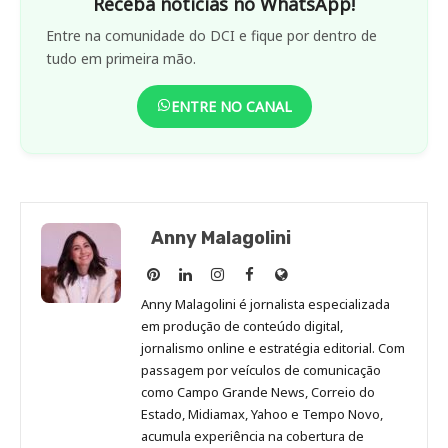
Receba notícias no WhatsApp!
Entre na comunidade do DCI e fique por dentro de
tudo em primeira mão.
ENTRE NO CANAL
Anny Malagolini
Anny
Anny
Anny
Anny
Site
Malagolini
Malagolini
Malagolini
Malagolini
de
Anny Malagolini é jornalista especializada
no
no
no
no
Anny
em produção de conteúdo digital,
Pinterest
LinkedIn
Instagram
Facebook
Malagolini
jornalismo online e estratégia editorial. Com
passagem por veículos de comunicação
como Campo Grande News, Correio do
Estado, Midiamax, Yahoo e Tempo Novo,
acumula experiência na cobertura de