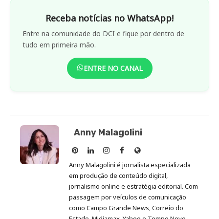
Receba notícias no WhatsApp!
Entre na comunidade do DCI e fique por dentro de
tudo em primeira mão.
ENTRE NO CANAL
Anny Malagolini
Anny
Anny
Anny
Anny
Site
Malagolini
Malagolini
Malagolini
Malagolini
de
Anny Malagolini é jornalista especializada
no
no
no
no
Anny
em produção de conteúdo digital,
Pinterest
LinkedIn
Instagram
Facebook
Malagolini
jornalismo online e estratégia editorial. Com
passagem por veículos de comunicação
como Campo Grande News, Correio do
Estado, Midiamax, Yahoo e Tempo Novo,