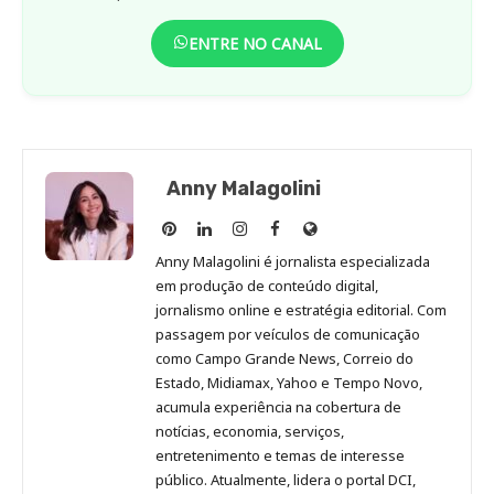
ENTRE NO CANAL
Anny Malagolini
Anny
Anny
Anny
Anny
Site
Malagolini
Malagolini
Malagolini
Malagolini
de
Anny Malagolini é jornalista especializada
no
no
no
no
Anny
em produção de conteúdo digital,
Pinterest
LinkedIn
Instagram
Facebook
Malagolini
jornalismo online e estratégia editorial. Com
passagem por veículos de comunicação
como Campo Grande News, Correio do
Estado, Midiamax, Yahoo e Tempo Novo,
acumula experiência na cobertura de
notícias, economia, serviços,
entretenimento e temas de interesse
público. Atualmente, lidera o portal DCI,