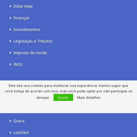
Dólar Hoje
Finanças
Investimentos
Legislação e Tributos
Imposto de renda
INSS
Este site usa cookies para melhorar sua experiência. Vamos supor que
LOTERIAS
você esteja de acordo com isso, mas você pode optar por não participar, se
desejar.
Aceito
Mais detalhes
Loterias
Quina
Lotofácil