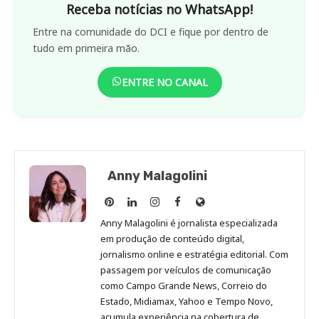
Receba notícias no WhatsApp!
Entre na comunidade do DCI e fique por dentro de
tudo em primeira mão.
ENTRE NO CANAL
Anny Malagolini
Anny
Anny
Anny
Anny
Site
Malagolini
Malagolini
Malagolini
Malagolini
de
Anny Malagolini é jornalista especializada
no
no
no
no
Anny
em produção de conteúdo digital,
Pinterest
LinkedIn
Instagram
Facebook
Malagolini
jornalismo online e estratégia editorial. Com
passagem por veículos de comunicação
como Campo Grande News, Correio do
Estado, Midiamax, Yahoo e Tempo Novo,
acumula experiência na cobertura de