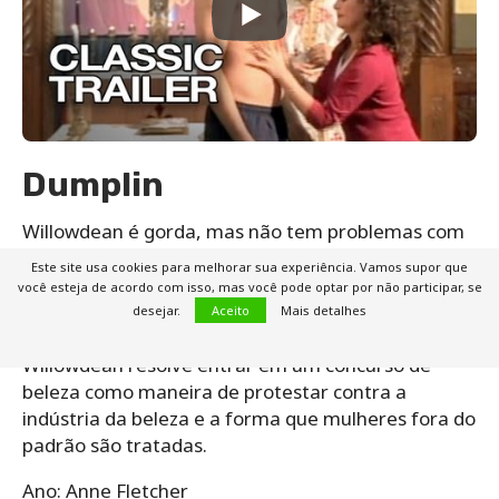
Dumplin
Willowdean é gorda, mas não tem problemas com
sua aparência. Ela aceita seu corpo como é e sabe
Este site usa cookies para melhorar sua experiência. Vamos supor que
ter confiança. Porém, sua mãe é uma ex-miss e
você esteja de acordo com isso, mas você pode optar por não participar, se
não respeita a aceitação que a jovem tem com o
desejar.
Aceito
Mais detalhes
próprio corpo. Ao se apaixonar por um atleta,
Willowdean resolve entrar em um concurso de
beleza como maneira de protestar contra a
indústria da beleza e a forma que mulheres fora do
padrão são tratadas.
Ano: Anne Fletcher