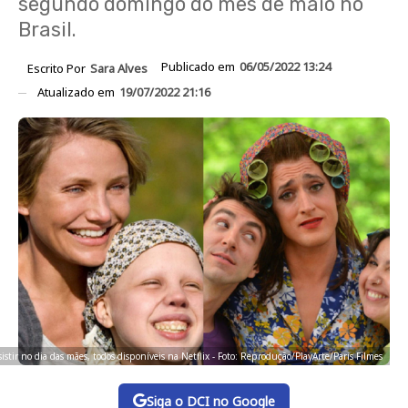
segundo domingo do mês de maio no
Brasil.
Publicado em
06/05/2022 13:24
Escrito Por
Sara Alves
Atualizado em
19/07/2022 21:16
istir no dia das mães, todos disponíveis na Netflix - Foto: Reprodução/PlayArte/Paris Filmes
Siga o DCI no Google