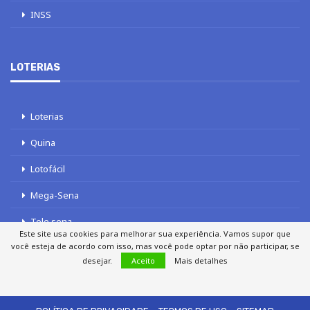
INSS
LOTERIAS
Loterias
Quina
Lotofácil
Mega-Sena
Tele sena
Este site usa cookies para melhorar sua experiência. Vamos supor que
você esteja de acordo com isso, mas você pode optar por não participar, se
desejar.
Aceito
Mais detalhes
SOBRE NÓS
AUTORES
FALE COM O JORNAL DCI