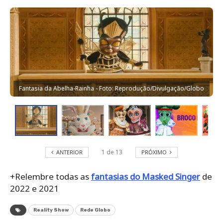
Fantasia da Abelha-Rainha - Foto: Reprodução/Divulgação/Globo
1
de
13
ANTERIOR
PRÓXIMO
+Relembre todas as
fantasias do Masked Singer
de
2022 e 2021
Reality Show
Rede Globo