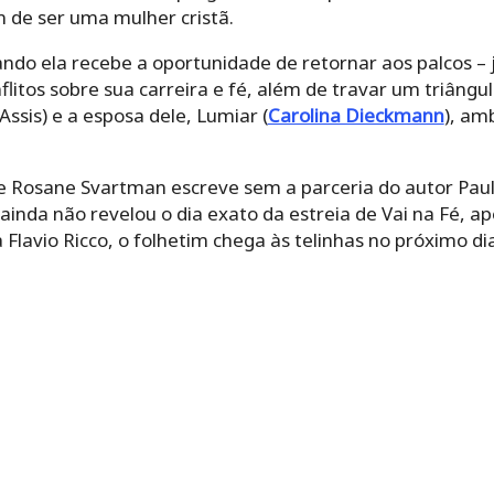
m de ser uma mulher cristã.
o ela recebe a oportunidade de retornar aos palcos – já
nflitos sobre sua carreira e fé, além de travar um triân
sis) e a esposa dele, Lumiar (
Carolina Dieckmann
), am
ue Rosane Svartman escreve sem a parceria do autor Pau
inda não revelou o dia exato da estreia de Vai na Fé, ap
 Flavio Ricco, o folhetim chega às telinhas no próximo di