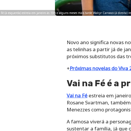
 Fé (à esquerda) estreia em janeiro às 19h e alguns meses mais tarde Walcyr Carrasco (à direita
Novo ano significa novas n
as telinhas a partir já de 
próximos substitutos das trê
+
Próximas novelas do Viva
Vai na Fé é a 
Vai na Fé
estreia em janeiro
Rosane Svartman, também a
Menezzes como protagonis
A famosa viverá a personag
sustentar a família, já que