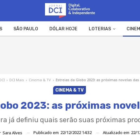
S
SÃO PAULO
DÓLAR HOJE
LOTERIAS
CINEM
A FAZENDA
WEB STORIES
DCI
›
DCI Mais
›
Cinema & TV
›
Estreias da Globo 2023: as próximas novelas das 6
CINEMA & TV
lobo 2023: as próximas novela
ra já definiu quais serão suas próximas pro
Publicado em
22/12/2022 14:32
Atualizado em
22/1
r
Sara Alves