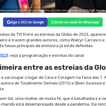
) retorna para faixa das 21h com uma das estreias da Globo mais esperadas de 2023 - Foto: Reprod
Siga o DCI no Google
Entre no canal do WhatsApp
ovelas da TV! Entre as estreias da Globo de 2023, apar
janeiro e trazem grandes autores, como Walcyr Carrasco 
s faixas principais da emissora já estão definidas.
 2023
: veja a programação e estreias do canal
primeira entre as estreias da G
 e vai ocupar o lugar de Cara e Coragem na faixa das 7. A
utora de Totalmente Demais (2015) e (Bom Sucesso) e t
ta.
em Sol, uma mulher de muita fé, que é batalhadora e v
 o marido está desempregado desde a pandemia. Ela tenta