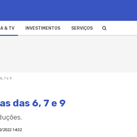
A & TV
INVESTIMENTOS
SERVIÇOS
, 7 e 9
s das 6, 7 e 9
duções.
2/2022 14:32