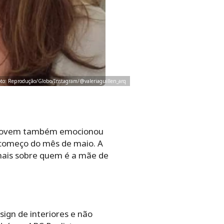
Foto: Reprodução/Globo/Instagram/@valeriaguillen_arq
a jovem também emocionou
 começo do mês de maio. A
 mais sobre quem é a mãe de
esign de interiores e não