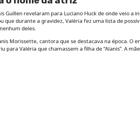
a o nome da atriz
is Guillen revelaram para Luciano Huck de onde veio a i
ou que durante a gravidez, Valéria fez uma lista de possí
 nenhum deles.
anis Morissette, cantora que se destacava na época. O e
u para Valéria que chamassem a filha de “Alanis”. A mãe 