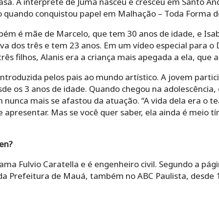
asa. A intérprete de Juma nasceu e cresceu em Santo And
ro quando conquistou papel em Malhação – Toda Forma d
mbém é mãe de Marcelo, que tem 30 anos de idade, e Is
nova dos três e tem 23 anos. Em um vídeo especial para 
rês filhos, Alanis era a criança mais apegada a ela, que 
ntroduzida pelos pais ao mundo artístico. A jovem partic
sde os 3 anos de idade. Quando chegou na adolescência,
 nunca mais se afastou da atuação. “A vida dela era o tea
e apresentar. Mas se você quer saber, ela ainda é meio t
len?
hama Fulvio Caratella e é engenheiro civil. Segundo a pági
a Prefeitura de Mauá, também no ABC Paulista, desde 1