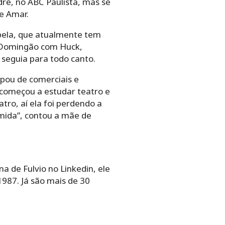
ré, no ABC Paulista, mas se
e Amar.
abela, que atualmente tem
o Domingão com Huck,
a seguia para todo canto.
ipou de comerciais e
 começou a estudar teatro e
tro, aí ela foi perdendo a
ímida”, contou a mãe de
na de Fulvio no Linkedin, ele
987. Já são mais de 30