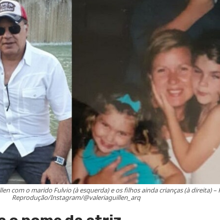
en com o marido Fulvio (à esquerda) e os filhos ainda crianças (à direita) – 
Reprodução/Instagram/@valeriaguillen_arq