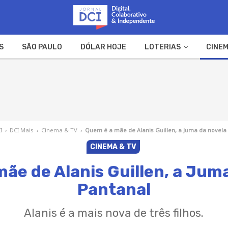
S
SÃO PAULO
DÓLAR HOJE
LOTERIAS
CINEM
A FAZENDA
WEB STORIES
I
›
DCI Mais
›
Cinema & TV
›
Quem é a mãe de Alanis Guillen, a Juma da novela
CINEMA & TV
ãe de Alanis Guillen, a Jum
Pantanal
Alanis é a mais nova de três filhos.