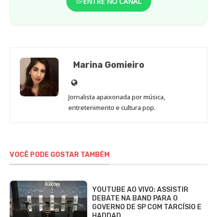
ENTRE NO CANAL
Marina Gomieiro
Site
de
Jornalista apaixonada por música,
Marina
entretenimento e cultura pop.
Gomieiro
VOCÊ PODE GOSTAR TAMBÉM
YOUTUBE AO VIVO: ASSISTIR
DEBATE NA BAND PARA O
GOVERNO DE SP COM TARCÍSIO E
HADDAD