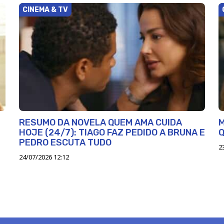
CINEMA & TV
RESUMO DA NOVELA QUEM AMA CUIDA
M
HOJE (24/7): TIAGO FAZ PEDIDO A BRUNA E
Q
PEDRO ESCUTA TUDO
2
24/07/2026 12:12