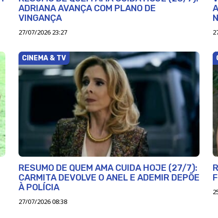
ADRIANA AVANÇA COM PLANO DE
A
VINGANÇA
27/07/2026 23:27
2
CINEMA & TV
RESUMO DE QUEM AMA CUIDA HOJE (27/7):
R
CARMITA DEVOLVE O ANEL E ADEMIR DEPÕE
F
À POLÍCIA
2
27/07/2026 08:38