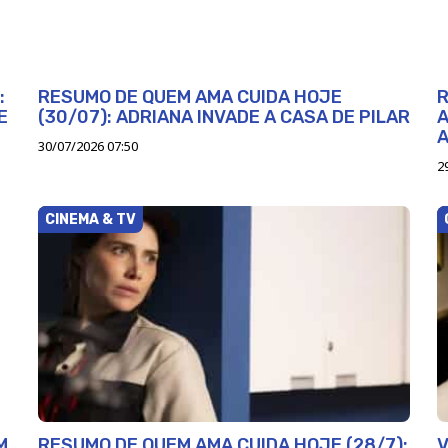
:
RESUMO DE QUEM AMA CUIDA HOJE
R
E
(30/07): ADRIANA INVADE A CASA DE PILAR
A
30/07/2026 07:50
2
CINEMA & TV
M
RESUMO DE QUEM AMA CUIDA HOJE (28/7):
V