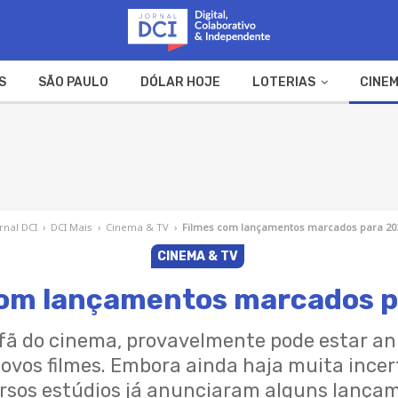
S
SÃO PAULO
DÓLAR HOJE
LOTERIAS
CINEM
A FAZENDA
WEB STORIES
ornal DCI
›
DCI Mais
›
Cinema & TV
›
Filmes com lançamentos marcados para 20
CINEMA & TV
com lançamentos marcados p
 fã do cinema, provavelmente pode estar a
ovos filmes. Embora ainda haja muita incert
rsos estúdios já anunciaram alguns lançame