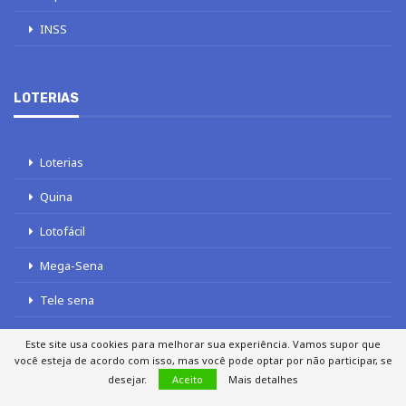
INSS
LOTERIAS
Loterias
Quina
Lotofácil
Mega-Sena
Tele sena
Este site usa cookies para melhorar sua experiência. Vamos supor que
você esteja de acordo com isso, mas você pode optar por não participar, se
desejar.
Aceito
Mais detalhes
SOBRE NÓS
AUTORES
FALE COM O JORNAL DCI