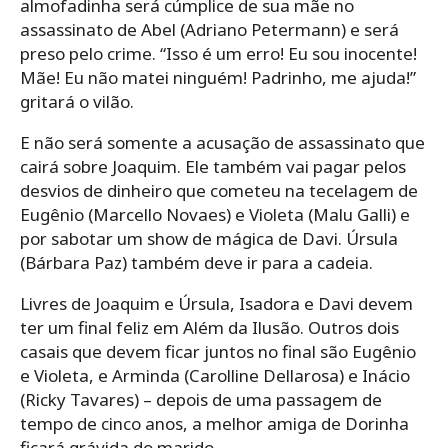
almofadinha será cúmplice de sua mãe no
assassinato de Abel (Adriano Petermann) e será
preso pelo crime. “Isso é um erro! Eu sou inocente!
Mãe! Eu não matei ninguém! Padrinho, me ajuda!”
gritará o vilão.
E não será somente a acusação de assassinato que
cairá sobre Joaquim. Ele também vai pagar pelos
desvios de dinheiro que cometeu na tecelagem de
Eugênio (Marcello Novaes) e Violeta (Malu Galli) e
por sabotar um show de mágica de Davi. Úrsula
(Bárbara Paz) também deve ir para a cadeia.
Livres de Joaquim e Úrsula, Isadora e Davi devem
ter um final feliz em Além da Ilusão. Outros dois
casais que devem ficar juntos no final são Eugênio
e Violeta, e Arminda (Carolline Dellarosa) e Inácio
(Ricky Tavares) – depois de uma passagem de
tempo de cinco anos, a melhor amiga de Dorinha
ficará grávida do marido.