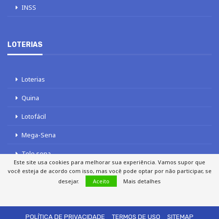
INSS
LOTERIAS
Loterias
Quina
Lotofácil
Mega-Sena
Tele sena
Este site usa cookies para melhorar sua experiência. Vamos supor que
você esteja de acordo com isso, mas você pode optar por não participar, se
desejar.
Aceito
Mais detalhes
SOBRE NÓS
AUTORES
FALE COM O JORNAL DCI
POLÍTICA DE PRIVACIDADE
TERMOS DE USO
SITEMAP