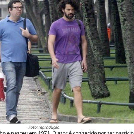
Foto: reprodução
o e nasceu em 1971. O ator é conhecido por ter particip