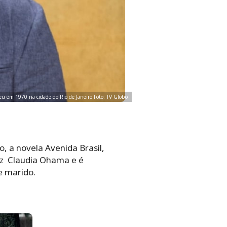
eu em 1970 na cidade do Rio de Janeiro Foto: TV Globo
, a novela Avenida Brasil,
iz Claudia Ohama e é
e marido.