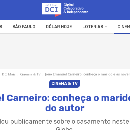
S
SÃO PAULO
DÓLAR HOJE
LOTERIAS
CINEM
A FAZENDA
WEB STORIES
›
DCI Mais
›
Cinema & TV
›
João Emanuel Carneiro: conheça o marido e as novel
CINEMA & TV
 Carneiro: conheça o marido
do autor
alou publicamente sobre o casamento neste 
Globo.