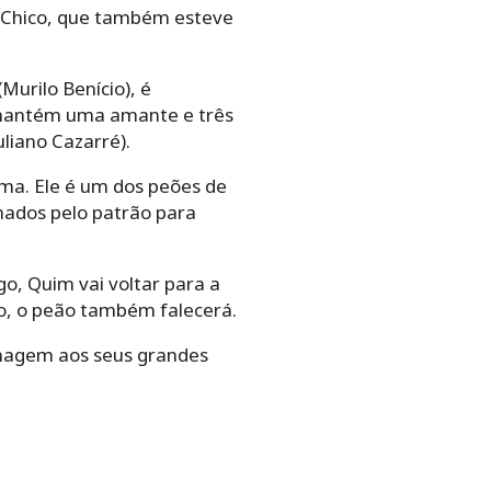
o, Chico, que também esteve
urilo Benício), é
a mantém uma amante e três
uliano Cazarré).
ama. Ele é um dos peões de
gnados pelo patrão para
o, Quim vai voltar para a
o, o peão também falecerá.
enagem aos seus grandes