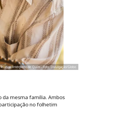
o Teixeira, intérprete de Quim - Foto: Divulgação/Globo
ão da mesma família. Ambos
participação no folhetim