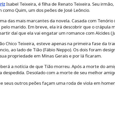
riz
Isabel Teixeira, é filha de Renato Teixeira. Seu irmã
im como Quim, um dos peões de José Leôncio.
ma das mais marcantes da novela. Casada com Tenório (M
elo marido. Em breve, ela irá descobrir que o crápul
 partir daí que ela vai engatar um romance com Alcides (J
mão Chico Teixeira, esteve apenas na primeira fase da tr
ncio, ao lado de Tião (Fábio Neppo). Os dois foram desi
sua propriedade em Minas Gerais e por lá ficaram.
berá a notícia de que Tião morreu. Após a morte do amig
a despedida. Desolado com a morte de seu melhor amig
 que seus outros peões façam uma roda de viola em hom