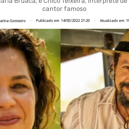
Maria Bruaca, e Chico Teixeira, intérprete de
cantor famoso
Publicado em
14/05/2022 21:20
Atualizado em
1
arina Gomieiro