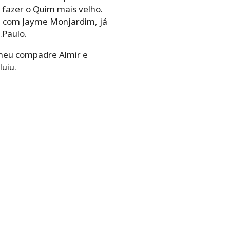
fazer o Quim mais velho.
la com Jayme Monjardim, já
.Paulo.
 meu compadre Almir e
uiu.