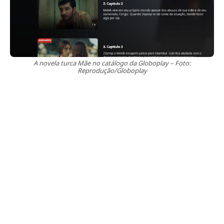
A novela turca Mãe no catálogo da Globoplay – Foto:
Reprodução/Globoplay