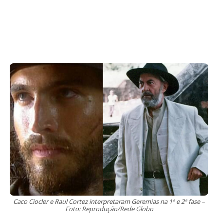
Caco Ciocler e Raul Cortez interpretaram Geremias na 1ª e 2ª fase –
Foto: Reprodução/Rede Globo