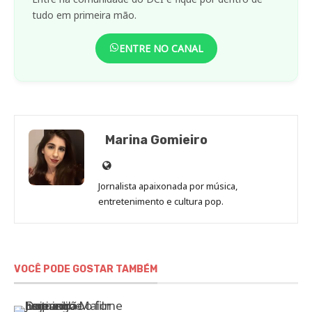
tudo em primeira mão.
ENTRE NO CANAL
Marina Gomieiro
Site
de
Jornalista apaixonada por música,
Marina
entretenimento e cultura pop.
Gomieiro
VOCÊ PODE GOSTAR TAMBÉM