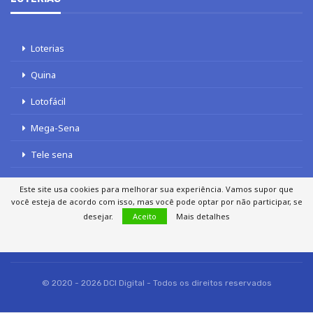
Loterias
Quina
Lotofácil
Mega-Sena
Tele sena
Este site usa cookies para melhorar sua experiência. Vamos supor que
você esteja de acordo com isso, mas você pode optar por não participar, se
desejar.
Aceito
Mais detalhes
SOBRE NÓS
AUTORES
FALE COM O JORNAL DCI
POLÍTICA DE PRIVACIDADE
TERMOS DE USO
SITEMAP
© 2020 - 2026 DCI Digital - Todos os direitos reservados