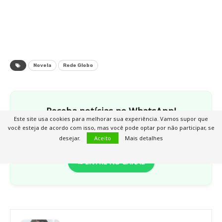
Novela
Rede Globo
Receba notícias no WhatsApp!
Este site usa cookies para melhorar sua experiência. Vamos supor que
Entre na comunidade do DCI e fique por dentro de
você esteja de acordo com isso, mas você pode optar por não participar, se
tudo em primeira mão.
desejar.
Aceito
Mais detalhes
ENTRE NO CANAL