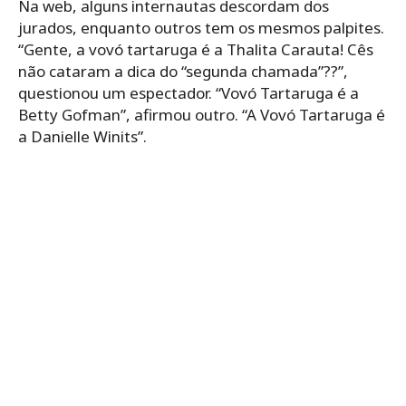
Na web, alguns internautas descordam dos
jurados, enquanto outros tem os mesmos palpites.
“G
ente, a
vovó
tartaruga
é a Thalita Carauta! Cês
não cataram a dica do “segunda chamada”??”,
questionou um espectador. “
Vovó
Tartaruga
é a
Betty Gofman”, afirmou outro. “A
Vovó
Tartaruga
é
a Danielle Winits”.