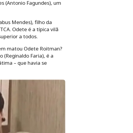
les (Antonio Fagundes), um
abus Mendes), filho da
CA. Odete é a típica vilã
uperior a todos.
quem matou Odete Roitman?
o (Reginaldo Faria), é a
átima – que havia se