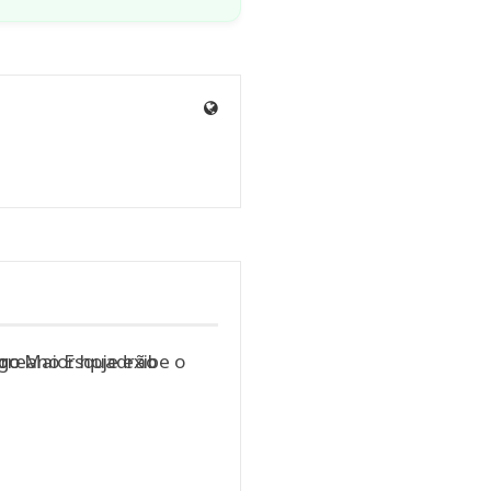
Site
de
Marina
Gomieiro