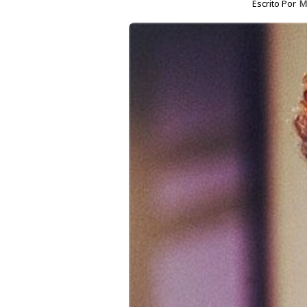
Escrito Por
M