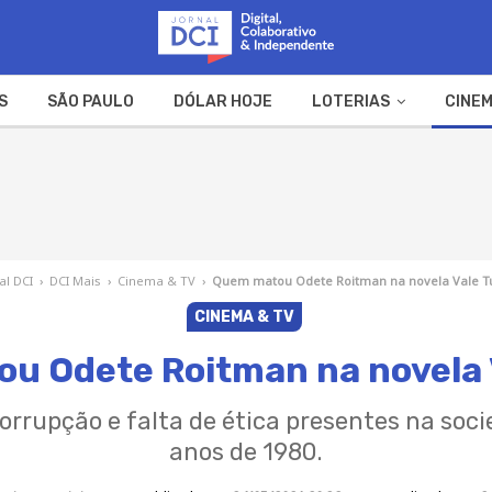
S
SÃO PAULO
DÓLAR HOJE
LOTERIAS
CINEM
A FAZENDA
WEB STORIES
al DCI
›
DCI Mais
›
Cinema & TV
›
Quem matou Odete Roitman na novela Vale T
CINEMA & TV
u Odete Roitman na novela 
orrupção e falta de ética presentes na soci
anos de 1980.