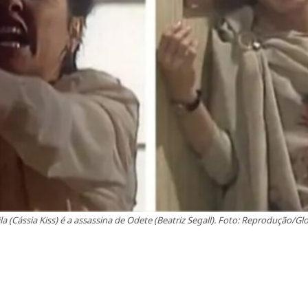
ila (Cássia Kiss) é a assassina de Odete (Beatriz Segall). Foto: Reprodução/Gl