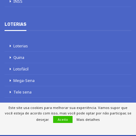
INSS
LOTERIAS
Loterias
Quina
Lotofácil
Mega-Sena
Tele sena
Este site usa cookies para melhorar sua experiência. Vamos supor que
você esteja de acordo com isso, mas você pode optar por não participar, se
desejar.
Aceito
Mais detalhes
SOBRE NÓS
AUTORES
FALE COM O JORNAL DCI
POLÍTICA DE PRIVACIDADE
TERMOS DE USO
SITEMAP