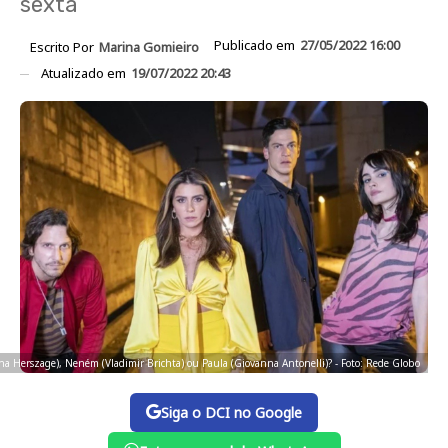
sexta
Publicado em
27/05/2022 16:00
Escrito Por
Marina Gomieiro
Atualizado em
19/07/2022 20:43
a Herszage), Neném (Vladimir Brichta) ou Paula (Giovanna Antonelli)? - Foto: Rede Globo
Siga o DCI no Google