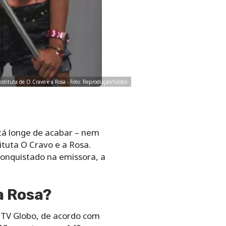
bstituta de O Cravo e a Rosa - Foto: Reprodução/Globo
stá longe de acabar – nem
ituta O Cravo e a Rosa.
onquistado na emissora, a
a Rosa?
a TV Globo, de acordo com