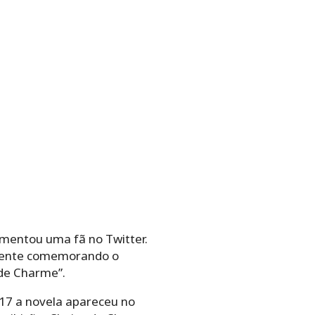
omentou uma fã no Twitter.
é gente comemorando o
 de Charme”.
2017 a novela apareceu no