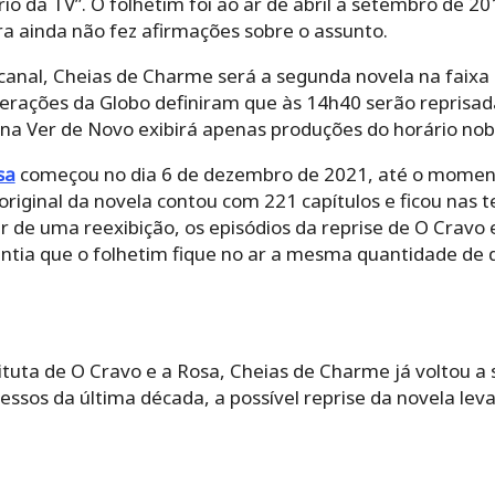
o da TV”. O folhetim foi ao ar de abril a setembro de 2
ora ainda não fez afirmações sobre o assunto.
canal, Cheias de Charme será a segunda novela na faixa 
terações da Globo definiram que às 14h40 serão reprisad
ena Ver de Novo exibirá apenas produções do horário nob
sa
começou no dia 6 de dezembro de 2021, até o moment
 original da novela contou com 221 capítulos e ficou nas 
r de uma reexibição, os episódios da reprise de O Cravo
antia que o folhetim fique no ar a mesma quantidade de 
tuta de O Cravo e a Rosa, Cheias de Charme já voltou a 
cessos da última década, a possível reprise da novela l