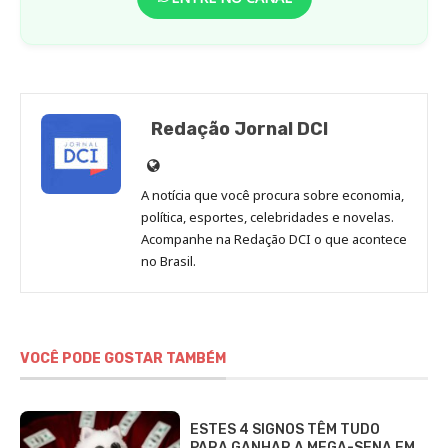
Redação Jornal DCI
Site
de
A notícia que você procura sobre economia,
Redação
política, esportes, celebridades e novelas.
Jornal
Acompanhe na Redação DCI o que acontece
no Brasil.
DCI
VOCÊ PODE GOSTAR TAMBÉM
ESTES 4 SIGNOS TÊM TUDO
PARA GANHAR A MEGA-SENA EM