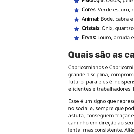
Fisiologia:
Ossos, pele 
Cores:
Verde escuro, 
Animal:
Bode, cabra e
Cristais:
Onix, quartz
Ervas:
Louro, arruda e
Quais são as c
Capricornianos e Capricorn
grande disciplina, comprom
futuro, para eles é indisp
eficientes e trabalhadores
Esse é um signo que repres
no social e, sempre que po
astuta, conseguem traçar e
caminho em direção ao seu 
lenta, mas consistente. Ali