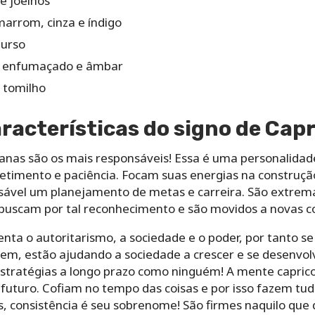
e joelhos
marrom, cinza e índigo
 urso
o enfumaçado e âmbar
 tomilho
aracterísticas do signo de Cap
ianas são os mais responsáveis! Essa é uma personalidad
etimento e paciência. Focam suas energias na construção
ensável um planejamento de metas e carreira. São extre
, buscam por tal reconhecimento e são movidos a novas c
enta o autoritarismo, a sociedade e o poder, por tanto 
dem, estão ajudando a sociedade a crescer e se desenv
stratégias a longo prazo como ninguém! A mente capric
futuro. Cofiam no tempo das coisas e por isso fazem tu
ás, consistência é seu sobrenome! São firmes naquilo que