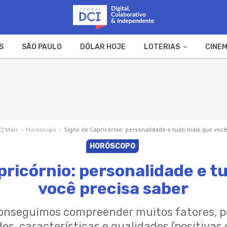
S
SÃO PAULO
DÓLAR HOJE
LOTERIAS
CINEM
A FAZENDA
WEB STORIES
CI Mais
›
Horóscopo
›
Signo de Capricórnio: personalidade e tudo mais que você
HORÓSCOPO
pricórnio: personalidade e t
você precisa saber
conseguimos compreender muitos fatores, po
es, características e qualidades (positivas 