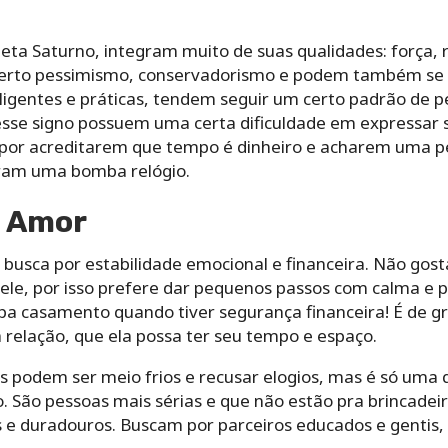
eta Saturno, integram muito de suas qualidades: força, r
certo pessimismo, conservadorismo e podem também se t
ligentes e práticas, tendem seguir um certo padrão de
sse signo possuem uma certa dificuldade em expressar
z por acreditarem que tempo é dinheiro e acharem uma 
iram uma bomba relógio.
o Amor
 busca por estabilidade emocional e financeira. Não gos
le, por isso prefere dar pequenos passos com calma e 
opa casamento quando tiver segurança financeira! É de g
 relação, que ela possa ter seu tempo e espaço.
os podem ser meio frios e recusar elogios, mas é só uma
. São pessoas mais sérias e que não estão pra brincade
e duradouros. Buscam por parceiros educados e gentis, 