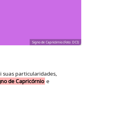
Signo de Capricórnio (Foto: DCI)
 suas particularidades,
gno de Capricórnio
e