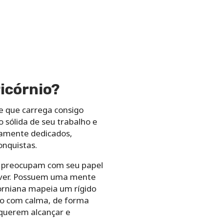
ricórnio?
e que carrega consigo
 sólida de seu trabalho e
mamente dedicados,
onquistas.
se preocupam com seu papel
olver. Possuem uma mente
orniana mapeia um rígido
do com calma, de forma
 querem alcançar e