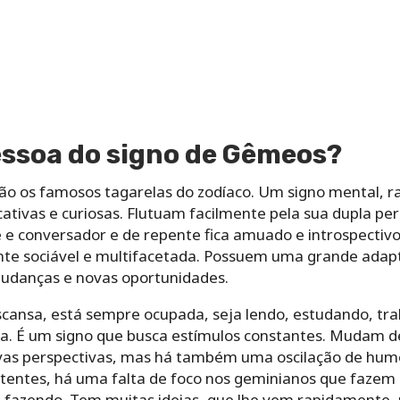
ssoa do signo de Gêmeos?
o os famosos tagarelas do zodíaco. Um signo mental, rac
cativas e curiosas. Flutuam facilmente pela sua dupla p
 e conversador e de repente fica amuado e introspecti
te sociável e multifacetada. Possuem uma grande adapta
udanças e novas oportunidades.
ansa, está sempre ocupada, seja lendo, estudando, tra
 É um signo que busca estímulos constantes. Mudam de
vas perspectivas, mas há também uma oscilação de hum
stentes, há uma falta de foco nos geminianos que fazem
á fazendo. Tem muitas ideias, que lhe vem rapidamente