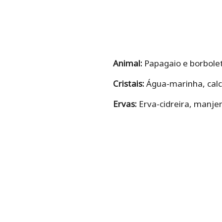
Animal:
Papagaio e borbole
Cristais:
Água-marinha, calci
Ervas:
Erva-cidreira, manje