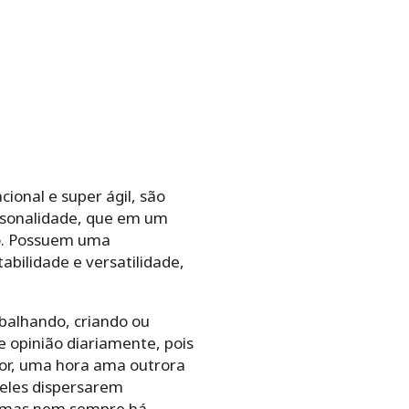
ional e super ágil, são
ersonalidade, que em um
vo. Possuem uma
bilidade e versatilidade,
balhando, criando ou
 opinião diariamente, pois
or, uma hora ama outrora
 eles dispersarem
, mas nem sempre há