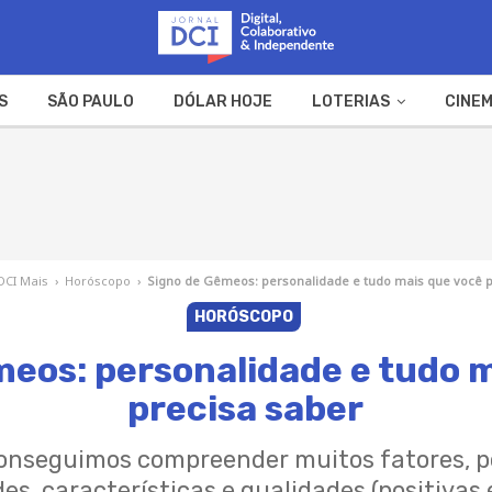
S
SÃO PAULO
DÓLAR HOJE
LOTERIAS
CINEM
A FAZENDA
WEB STORIES
DCI Mais
›
Horóscopo
›
Signo de Gêmeos: personalidade e tudo mais que você p
HORÓSCOPO
eos: personalidade e tudo 
precisa saber
conseguimos compreender muitos fatores, po
es, características e qualidades (positivas 