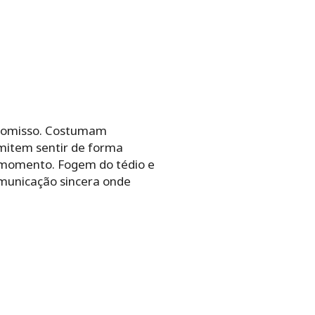
promisso. Costumam
rmitem sentir de forma
 momento. Fogem do tédio e
municação sincera onde