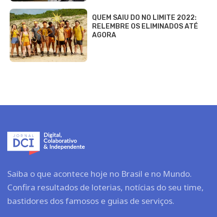
QUEM SAIU DO NO LIMITE 2022:
RELEMBRE OS ELIMINADOS ATÉ
AGORA
Saiba o que acontece hoje no Brasil e no Mundo.
Confira resultados de loterias, notícias do seu time,
bastidores dos famosos e guias de serviços.