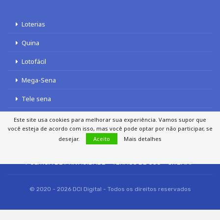
Loterias
Quina
Lotofácil
Mega-Sena
Tele sena
Este site usa cookies para melhorar sua experiência. Vamos supor que
você esteja de acordo com isso, mas você pode optar por não participar, se
desejar.
Aceito
Mais detalhes
SOBRE NÓS
AUTORES
FALE COM O JORNAL DCI
POLÍTICA DE PRIVACIDADE
TERMOS DE USO
SITEMAP
© 2020 - 2026 DCI Digital - Todos os direitos reservados