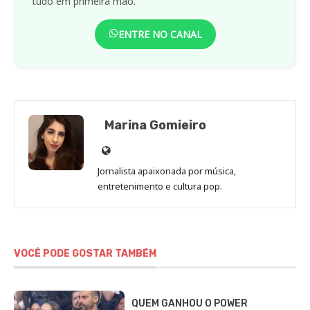
tudo em primeira mão.
ENTRE NO CANAL
Marina Gomieiro
Site
de
Jornalista apaixonada por música,
Marina
entretenimento e cultura pop.
Gomieiro
VOCÊ PODE GOSTAR TAMBÉM
QUEM GANHOU O POWER