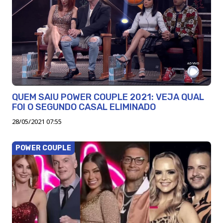
QUEM SAIU POWER COUPLE 2021: VEJA QUAL
FOI O SEGUNDO CASAL ELIMINADO
28/05/2021 07:55
POWER COUPLE