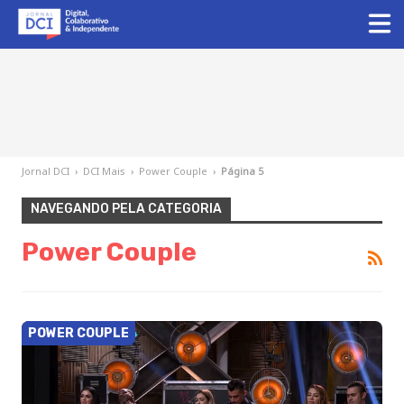
Jornal DCI
›
DCI Mais
›
Power Couple
›
Página 5
NAVEGANDO PELA CATEGORIA
Power Couple
POWER COUPLE