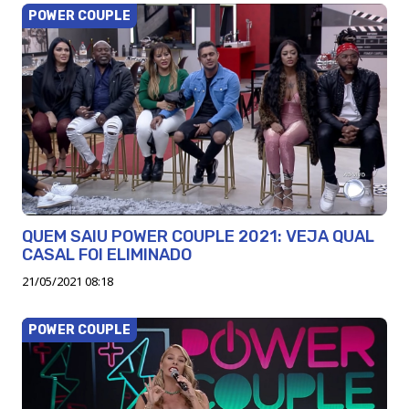
POWER COUPLE
QUEM SAIU POWER COUPLE 2021: VEJA QUAL
CASAL FOI ELIMINADO
21/05/2021 08:18
POWER COUPLE