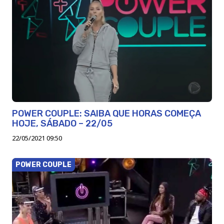
POWER COUPLE: SAIBA QUE HORAS COMEÇA
HOJE, SÁBADO – 22/05
22/05/2021 09:50
POWER COUPLE