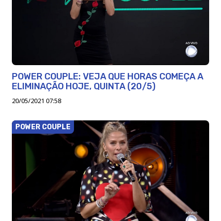
POWER COUPLE: VEJA QUE HORAS COMEÇA A
ELIMINAÇÃO HOJE, QUINTA (20/5)
20/05/2021 07:58
POWER COUPLE