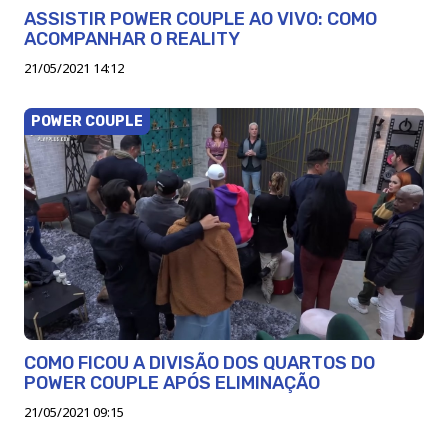
ASSISTIR POWER COUPLE AO VIVO: COMO
ACOMPANHAR O REALITY
21/05/2021 14:12
POWER COUPLE
COMO FICOU A DIVISÃO DOS QUARTOS DO
POWER COUPLE APÓS ELIMINAÇÃO
21/05/2021 09:15