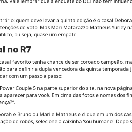
a. Vale lembrar que a enquete do DCI não tem influência
ntrário: quem deve levar a quinta edição é o casal Debo
enções de voto. Mas Mari Matarazzo Matheus Yurley não
blico, ou seja, quase um empate.
al no R7
 casal favorito tenha chance de ser coroado campeão, ma
ção para definir a dupla vencedora da quinta temporada j
udar com um passo a passo:
 Power Couple 5 na parte superior do site, na nova pági
sa a aparecer para você. Em cima das fotos e nomes dos fi
ença?”.
borah e Bruno ou Mari e Matheus e clique em um dos cas
cação de robôs, selecione a caixinha ‘sou humano’. Depois 