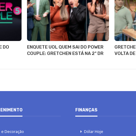
E DO
ENQUETE UOL QUEM SAI DO POWER
GRETCHE
COUPLE: GRETCHEN ESTÁ NA 2ª DR
VOLTA DE
ENIMENTO
FINANÇAS
 e Decoração
Dólar Hoje