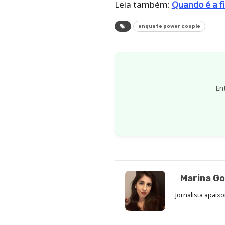
Leia também:
Quando é a fi
enquete power couple
En
Marina Go
Jornalista apaix