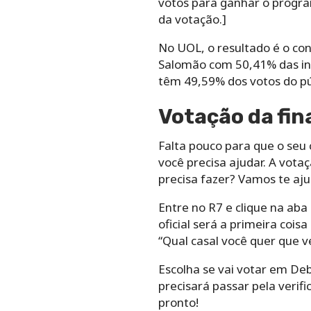
votos para ganhar o program
da votação.]
No UOL, o resultado é o co
Salomão com 50,41% das int
têm 49,59% dos votos do pú
Votação da fin
Falta pouco para que o seu
você precisa ajudar. A vota
precisa fazer? Vamos te aj
Entre no R7 e clique na aba
oficial será a primeira coi
“Qual casal você quer que v
Escolha se vai votar em De
precisará passar pela verifi
pronto!