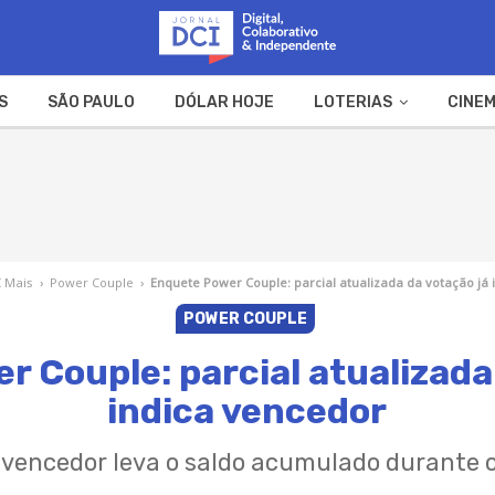
S
SÃO PAULO
DÓLAR HOJE
LOTERIAS
CINEM
A FAZENDA
WEB STORIES
I Mais
›
Power Couple
›
Enquete Power Couple: parcial atualizada da votação já 
POWER COUPLE
 Couple: parcial atualizada
indica vencedor
 vencedor leva o saldo acumulado durante o