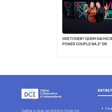
GRETCHEN? QUEM SAI HOJ
POWER COUPLE NA 2ª DR
ENTRET
Casa
Saiba o que acontece hoje no