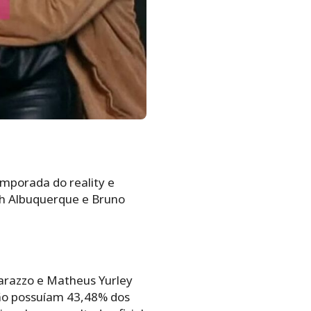
emporada do reality e
ah Albuquerque e Bruno
arazzo e Matheus Yurley
ão possuíam 43,48% dos