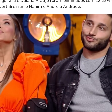
rigo Mila e Daiana Araújo foram eliminados com 22,28% 
lbert Bressan e Nahim e Andreia Andrade.