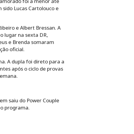
namorado foi a menor até
 sido Lucas Cartolouco e
beiro e Albert Bressan. A
 lugar na sexta DR,
heus e Brenda somaram
ão oficial.
. A dupla foi direto para a
ntes após o ciclo de provas
 semana.
uem saiu do Power Couple
do programa.