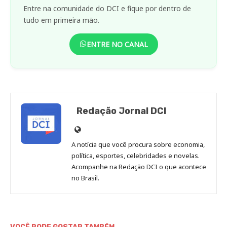
Entre na comunidade do DCI e fique por dentro de
tudo em primeira mão.
ENTRE NO CANAL
Redação Jornal DCI
Site
de
A notícia que você procura sobre economia,
Redação
política, esportes, celebridades e novelas.
Jornal
Acompanhe na Redação DCI o que acontece
no Brasil.
DCI