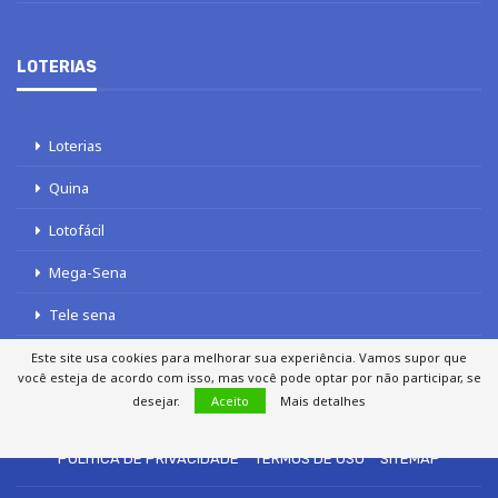
LOTERIAS
Loterias
Quina
Lotofácil
Mega-Sena
Tele sena
Este site usa cookies para melhorar sua experiência. Vamos supor que
você esteja de acordo com isso, mas você pode optar por não participar, se
desejar.
Aceito
Mais detalhes
SOBRE NÓS
AUTORES
FALE COM O JORNAL DCI
POLÍTICA DE PRIVACIDADE
TERMOS DE USO
SITEMAP