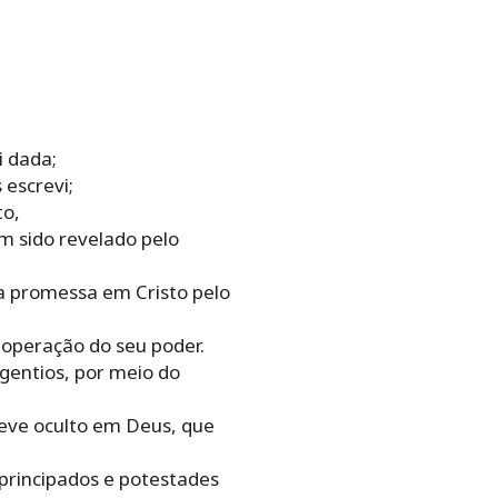
i dada;
escrevi;
to,
m sido revelado pelo
da promessa em Cristo pelo
 operação do seu poder.
 gentios, por meio do
teve oculto em Deus, que
 principados e potestades