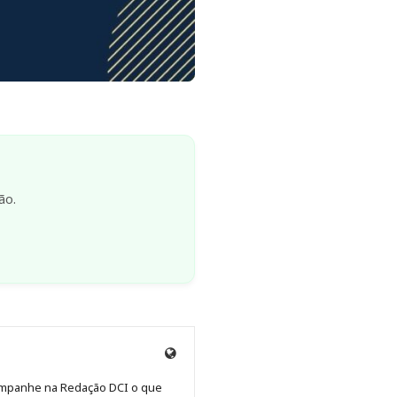
ão.
Site
de
Acompanhe na Redação DCI o que
Redação