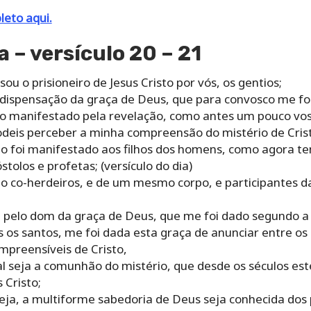
eto aqui.
a – versículo 20 – 21
sou o prisioneiro de Jesus Cristo por vós, os gentios;
a dispensação da graça de Deus, que para convosco me fo
io manifestado pela revelação, como antes um pouco vos 
podeis perceber a minha compreensão do mistério de Cris
ão foi manifestado aos filhos dos homens, como agora te
stolos e profetas; (versículo do dia)
são co-herdeiros, e de um mesmo corpo, e participantes 
ro, pelo dom da graça de Deus, que me foi dado segundo a
 os santos, me foi dada esta graça de anunciar entre os
mpreensíveis de Cristo,
al seja a comunhão do mistério, que desde os séculos es
 Cristo;
reja, a multiforme sabedoria de Deus seja conhecida dos