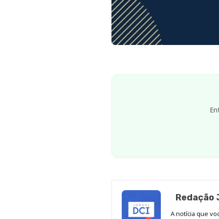
En
Redação J
A notícia que v