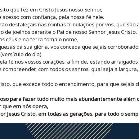
ito que fez em Cristo Jesus nosso Senhor,
 acesso com confiança, pela nossa fé nele.
não desfaleçais nas minhas tribulações por vós, que são a
o de joelhos perante o Pai de nosso Senhor Jesus Cristo,
nos céus e na terra toma o nome,
quezas da sua glória, vos conceda que sejais corroborad
(versículo do dia)
pela fé nos vossos corações; a fim de, estando arraigado
 compreender, com todos os santos, qual seja a largura,
isto, que excede todo o entendimento, para que sejais c
eroso para fazer tudo muito mais abundantemente além 
 que em nós opera,
, por Jesus Cristo, em todas as gerações, para todo o se