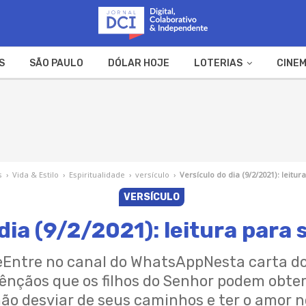
S
SÃO PAULO
DÓLAR HOJE
LOTERIAS
CINEM
A FAZENDA
WEB STORIES
s
›
Vida & Estilo
›
Espiritualidade
›
versículo
›
Versículo do dia (9/2/2021): leitur
VERSÍCULO
dia (9/2/2021): leitura para s
leEntre no canal do WhatsAppNesta carta do 
ênçãos que os filhos do Senhor podem obter.
não desviar de seus caminhos e ter o amor 